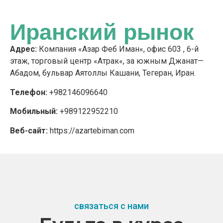
Иранский рынок
Адрес
:
Компания
«
Азар
Феб
Иман
«
,
офис
603
,
6
-й
этаж
,
торговый
центр
«
Атрак
«
,
за
южным
Джанат
—
Абадом
,
бульвар
Аятоллы
Кашани
,
Тегеран
,
Иран
.
Телефон
:
+
982146096640
Мобильный
:
+
989122952210
Веб-
сайт
:
https://azartebiman.com
связаться с нами