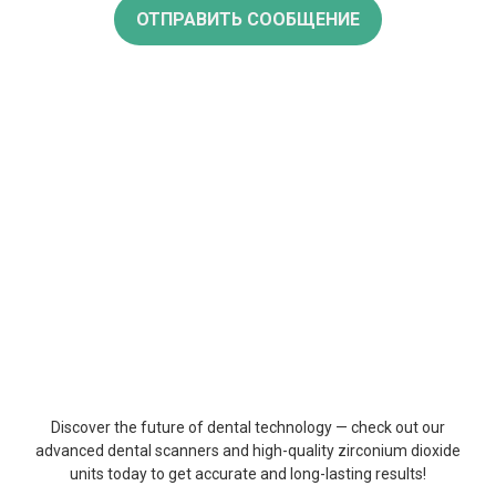
ОТПРАВИТЬ СООБЩЕНИЕ
Discover
the
future
of
dental
technology
—
check
out
our
advanced
dental
scanners
and
high-
quality
zirconium
dioxide
units
today
to
get
accurate
and
long-
lasting
results
!