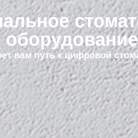
альное стомат
 оборудование
оет вам путь к цифровой стом