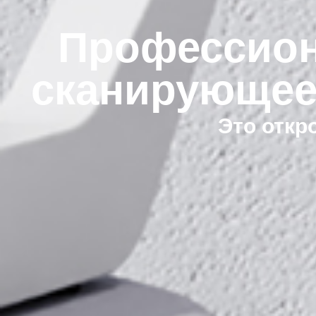
Профессион
сканирующее
Это откр