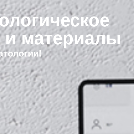
ологическое
 и материалы
атологии!