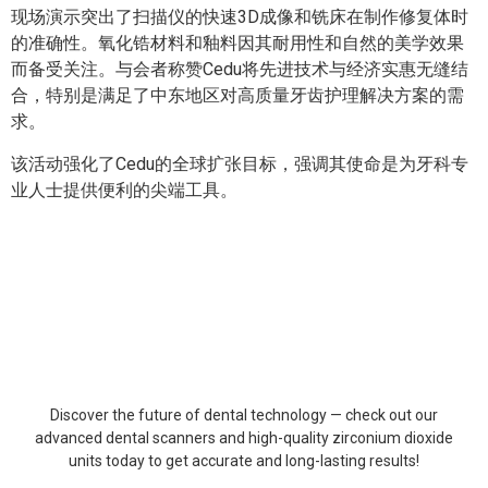
现场演示突出了扫描仪的快速3D成像和铣床在制作修复体时
的准确性。氧化锆材料和釉料因其耐用性和自然的美学效果
而备受关注。与会者称赞Cedu将先进技术与经济实惠无缝结
合，特别是满足了中东地区对高质量牙齿护理解决方案的需
求。
该活动强化了Cedu的全球扩张目标，强调其使命是为牙科专
业人士提供便利的尖端工具。
Discover
the
future
of
dental
technology
—
check
out
our
advanced
dental
scanners
and
high-
quality
zirconium
dioxide
units
today
to
get
accurate
and
long-
lasting
results
!